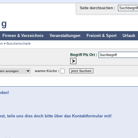
Seite durchsuchen :
rg
Firmen & Verzeichnis
Veranstaltungen
Freizeit & Sport
Urlaub
en
»
Buschenschank
Begriff Plz Ort :
warme Küche :
nden!
t, teile uns dies doch bitte über das Kontaktformular mit!