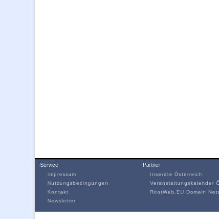
Service
Partner
Impressum
Inserate Österreich
Nutzungsbedingungen
Veranstaltungskalender Ö
Kontakt
RootWeb.EU Domain Net
Newsletter