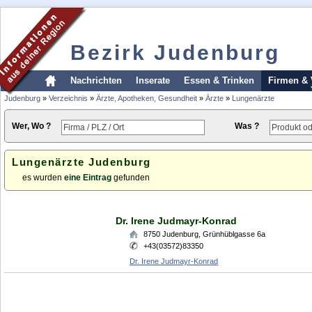
Bezirk Judenburg
Nachrichten
Inserate
Essen & Trinken
Firmen & 
Judenburg
»
Verzeichnis
»
Ärzte, Apotheken, Gesundheit
»
Ärzte
»
Lungenärzte
Wer, Wo ?
Was ?
Lungenärzte Judenburg
es wurden
eine Eintrag
gefunden
Dr. Irene Judmayr-Konrad
8750
Judenburg
,
Grünhüblgasse 6a
+43(03572)83350
Dr. Irene Judmayr-Konrad