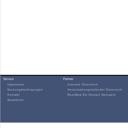
Service
Partner
Impressum
Inserate Österreich
Nutzungsbedingungen
Veranstaltungskalender Österreich
Kontakt
RootWeb.EU Domain Netzwerk
Newsletter