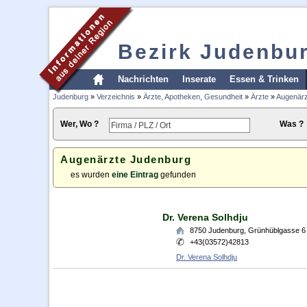
Bezirk Judenbu
Nachrichten
Inserate
Essen & Trinken
Judenburg
»
Verzeichnis
»
Ärzte, Apotheken, Gesundheit
»
Ärzte
»
Augenärz
Wer, Wo ?
Was ?
Augenärzte Judenburg
es wurden
eine Eintrag
gefunden
Dr. Verena Solhdju
8750
Judenburg
,
Grünhüblgasse 6
+43(03572)42813
Dr. Verena Solhdju