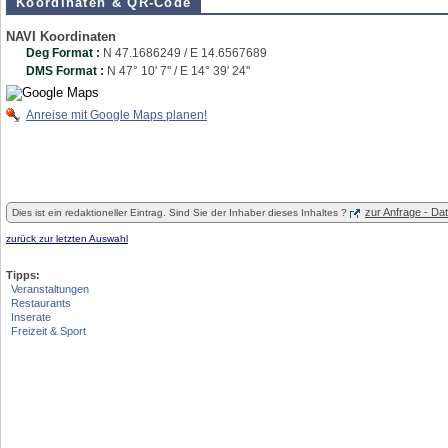
Koordinaten & QR-Code
NAVI Koordinaten
Deg Format :
N
47.1686249
/ E
14.6567689
DMS Format :
N 47° 10' 7'' / E 14° 39' 24''
Anreise mit Google Maps planen!
zur Anfrage - D
Dies ist ein redaktioneller Eintrag. Sind Sie der Inhaber dieses Inhaltes ?
zurück zur letzten Auswahl
Tipps:
Veranstaltungen
Restaurants
Inserate
Freizeit & Sport