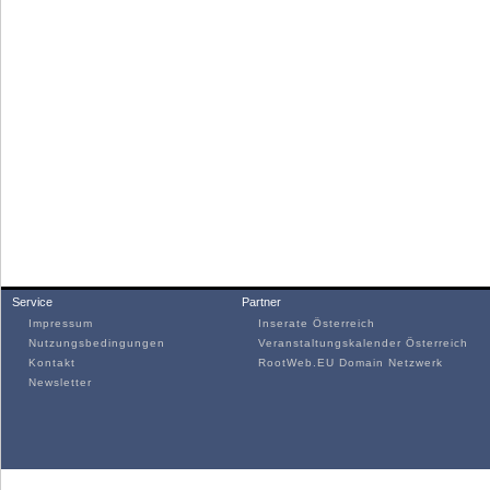
Service
Partner
Impressum
Inserate Österreich
Nutzungsbedingungen
Veranstaltungskalender Österreich
Kontakt
RootWeb.EU Domain Netzwerk
Newsletter